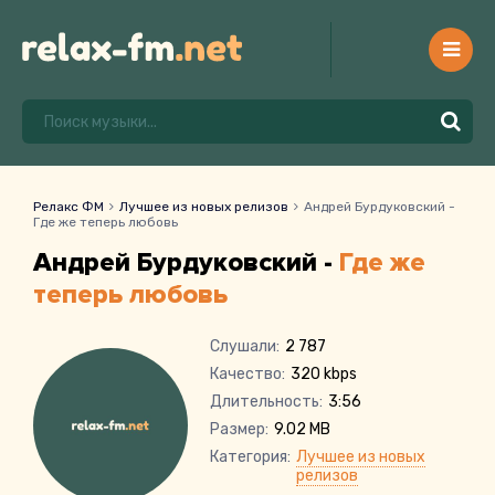
Релакс ФМ
Лучшее из новых релизов
Андрей Бурдуковский -
Где же теперь любовь
Андрей Бурдуковский -
Где же
теперь любовь
Слушали:
2 787
Качество:
320 kbps
Длительность:
3:56
Размер:
9.02 MB
Категория:
Лучшее из новых
релизов