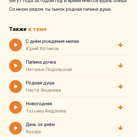
Бегут года за годом год и время мчится вдаль спеша
Со мною рядом ты сынок родная папина душа
Также
в теме
С днём рождения милая
Юрий Котиков
Папина дочка
Наталья Подольская
Родная душа
Настя Яковлева
Новогодняя
Татьяна Андреева
День за днём
Rozalia