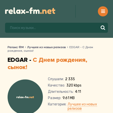
Релакс ФМ
Лучшее из новых релизов
EDGAR - С Днем
рождения, сынок!
EDGAR -
С Днем рождения,
сынок!
Слушали:
2 335
Качество:
320 kbps
Длительность:
4:11
Размер:
9.61 MB
Категория:
Лучшее из новых
релизов