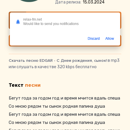
Дата релиза:
15.03.2024
Слушать онлайн EDGAR - С Днем рождения,
relax-fm.net
сынок!
Would like to send you notifications
Discard
Allow
Скачать
Скачать песню EDGAR - С Днем рождения, сынок!
в mp3
или слушать в качестве 320 kbps бесплатно
Текст
песни
Бегут года за годом год и время мчится вдаль спеша
Со мною рядом ты сынок родная папина душа
Бегут года за годом год и время мчится вдаль спеша
Со мною рядом ты сынок родная папина душа