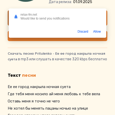
Дата релиза:
01.09.2025
relax-fm.net
Слушать онлайн Pritulenko - Ее ее город
Would like to send you notifications
накрыла ночная суета
Discard
Allow
Скачать
Скачать песню Pritulenko - Ее ее город накрыла ночная
суета
в mp3 или слушать в качестве 320 kbps бесплатно
Текст
песни
Ее ее город накрыла ночная суета
Где тебя меня носило ай меня любовь к тебе вела
Оставь меня я точно не чего
Не хотел бы менять пацаны ночью на улице