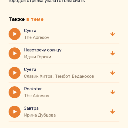
Городов стрелка упала готовы сиять
Также
в теме
Суета
The Adresov
Навстречу солнцу
Иджи Горски
Суета
Славик Хитов, Тембот Беданоков
Rockstar
The Adresov
Завтра
Ирина Дубцова