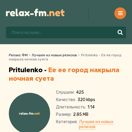
Релакс ФМ
Лучшее из новых релизов
Pritulenko - Ее ее город
накрыла ночная суета
Pritulenko -
Ее ее город накрыла
ночная суета
Слушали:
425
Качество:
320 kbps
Длительность:
1:14
Размер:
2.85 MB
Категория:
Лучшее из новых
релизов