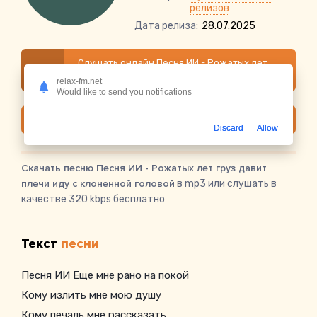
релизов
Дата релиза:
28.07.2025
Слушать онлайн Песня ИИ - Рожатых лет
груз давит плечи иду с клоненной головой
relax-fm.net
Would like to send you notifications
Скачать
Discard
Allow
Скачать песню Песня ИИ - Рожатых лет груз давит
плечи иду с клоненной головой
в mp3 или слушать в
качестве 320 kbps бесплатно
Текст
песни
Песня ИИ Еще мне рано на покой
Кому излить мне мою душу
Кому печаль мне рассказать