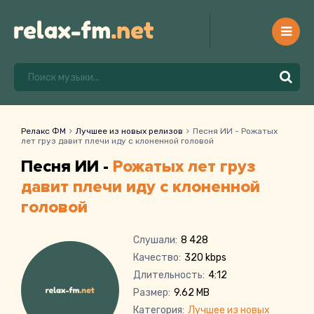
Релакс ФМ
Лучшее из новых релизов
Песня ИИ - Рожатых
лет груз давит плечи иду с клоненной головой
Песня ИИ -
Рожатых лет груз
давит плечи иду с клоненной
головой
Слушали:
8 428
Качество:
320 kbps
Длительность:
4:12
Размер:
9.62 MB
Категория:
Лучшее из новых