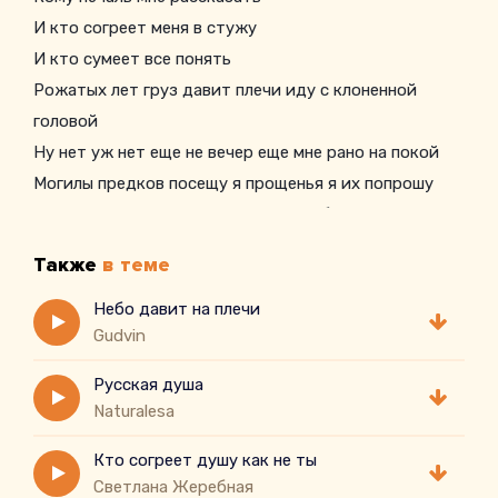
И кто согреет меня в стужу
И кто сумеет все понять
Рожатых лет груз давит плечи иду с клоненной
головой
Ну нет уж нет еще не вечер еще мне рано на покой
Могилы предков посещу я прощенья я их попрошу
Пока живу пока дышу я достойным быть я и хочу
Достойным быть я и хочу
Также
в теме
Небо давит на плечи
Gudvin
Русская душа
Naturalesa
Кто согреет душу как не ты
Светлана Жеребная