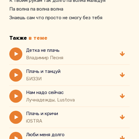
К твоим рукам так долго па волна мальдуя
Па волна па волна волна
Знаешь сам что просто не смогу без тебя
Также
в теме
Детка не плачь
Владимир Песня
Плачь и танцуй
БИЗЗИ
Нам надо сейчас
Лучнадежды, Lustova
Плачь и кричи
iOSTRA
Люби меня долго