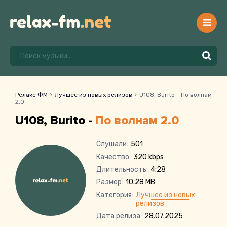
Релакс ФМ
Лучшее из новых релизов
U108, Burito - По волнам
2.0
U108, Burito -
По волнам 2.0
Слушали:
501
Качество:
320 kbps
Длительность:
4:28
Размер:
10.28 MB
Категория:
Лучшее из новых
релизов
Дата релиза:
28.07.2025