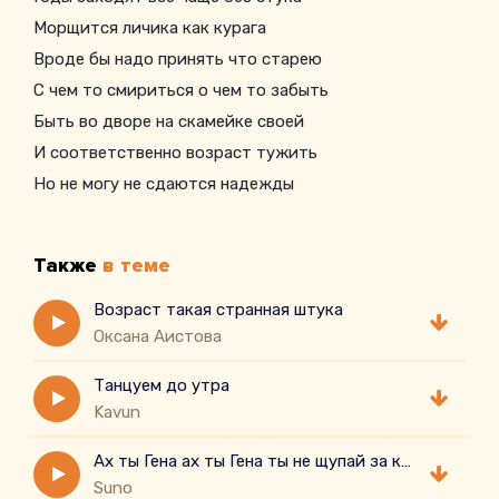
Морщится личика как курага
Вроде бы надо принять что старею
С чем то смириться о чем то забыть
Быть во дворе на скамейке своей
И соответственно возраст тужить
Но не могу не сдаются надежды
А в голове хороводят ветра
Может быть скинуть года как одежду
Также
в теме
В рощу рвануть за малиной с утра
Возраст такая странная штука
Оксана Аистова
Танцуем до утра
Kavun
Ах ты Гена ах ты Гена ты не щупай за колено
Suno