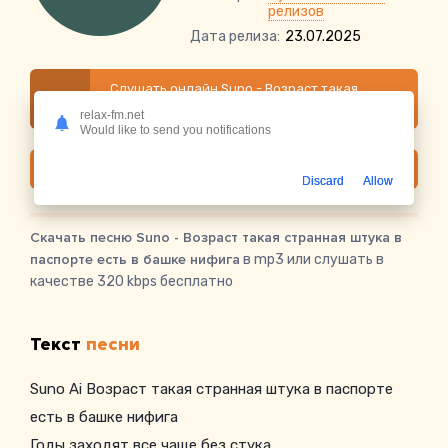
релизов
Дата релиза:
23.07.2025
Слушать онлайн Suno - Возраст такая
странная штука в паспорте есть в башке
relax-fm.net
нифига
Would like to send you notifications
Скачать
Discard
Allow
Скачать песню Suno - Возраст такая странная штука в
паспорте есть в башке нифига
в mp3 или слушать в
качестве 320 kbps бесплатно
Текст
песни
Suno Ai Возраст такая странная штука в паспорте
есть в башке нифига
Годы заходят все чаще без стука