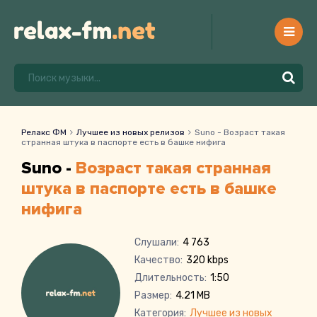
Релакс ФМ
Лучшее из новых релизов
Suno - Возраст такая
странная штука в паспорте есть в башке нифига
Suno -
Возраст такая странная
штука в паспорте есть в башке
нифига
Слушали:
4 763
Качество:
320 kbps
Длительность:
1:50
Размер:
4.21 MB
Категория:
Лучшее из новых