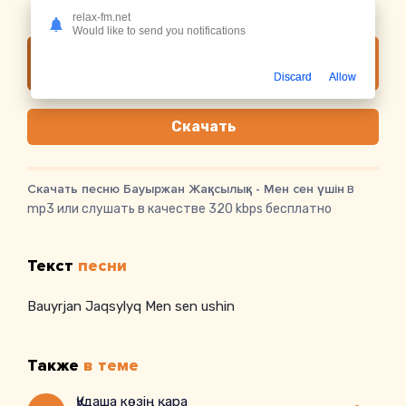
Дата релиза:
07.07.2025
relax-fm.net
Would like to send you notifications
Слушать онлайн Бауыржан Жақсылық - Мен
сен үшін
Discard
Allow
Скачать
Скачать песню Бауыржан Жақсылық - Мен сен үшін
в
mp3 или слушать в качестве 320 kbps бесплатно
Текст
песни
Bauyrjan Jaqsylyq Men sen ushin
Также
в теме
Құдаша көзің қара