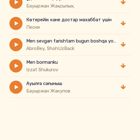
Бауыржан Жақсылық
Көтерейік кәне достар махаббат үшін
Песня
Men sevgan farishtam bugun boshqa yo'nalishda
AbroBey, ShohUzBack
Men bormanku
Izzat Shukurov
Ауылға сағыныш
Бауыржан Жакупов