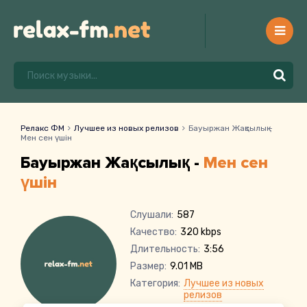
Релакс ФМ
Лучшее из новых релизов
Бауыржан Жақсылық -
Мен сен үшін
Бауыржан Жақсылық -
Мен сен
үшін
Слушали:
587
Качество:
320 kbps
Длительность:
3:56
Размер:
9.01 MB
Категория:
Лучшее из новых
релизов