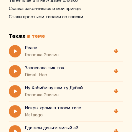
Ты не план Б и не А даже близко
Сказка закончилась и мои принцы
Стали простыми типами со вписки
Также
в теме
Peace
Госпожа Эвелин
Завоевала тик ток
DimaL Han
Ну Хабиби ну кам ту Дубай
Госпожа Эвелин
Искры хрома в твоем теле
Metaego
Где мои деньги милый ай