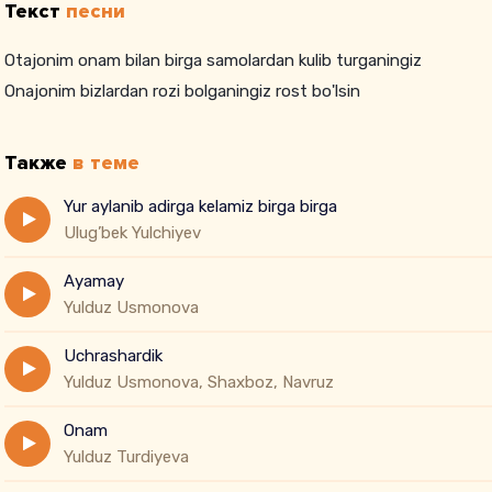
Текст
песни
Otajonim onam bilan birga samolardan kulib turganingiz
Onajonim bizlardan rozi bolganingiz rost bo'lsin
Также
в теме
Yur aylanib adirga kelamiz birga birga
Ulug’bek Yulchiyev
Ayamay
Yulduz Usmonova
Uchrashardik
Yulduz Usmonova, Shaxboz, Navruz
Onam
Yulduz Turdiyeva