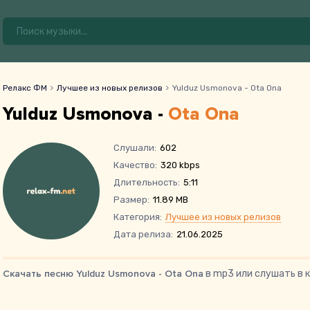
Релакс ФМ
Лучшее из новых релизов
Yulduz Usmonova - Ota Ona
Yulduz Usmonova -
Ota Ona
Слушали:
602
Качество:
320 kbps
Длительность:
5:11
Размер:
11.89 MB
Категория:
Лучшее из новых релизов
Дата релиза:
21.06.2025
Скачать песню Yulduz Usmonova - Ota Ona
в mp3 или слушать в 