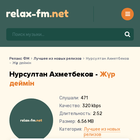
Релакс ФМ
Лучшее из новых релизов
Нурсултан Ахметбеков
- Жүр деймін
Нурсултан Ахметбеков -
Жүр
деймін
Слушали:
471
Качество:
320 kbps
Длительность:
2:52
Размер:
6.56 MB
Категория:
Лучшее из новых
релизов