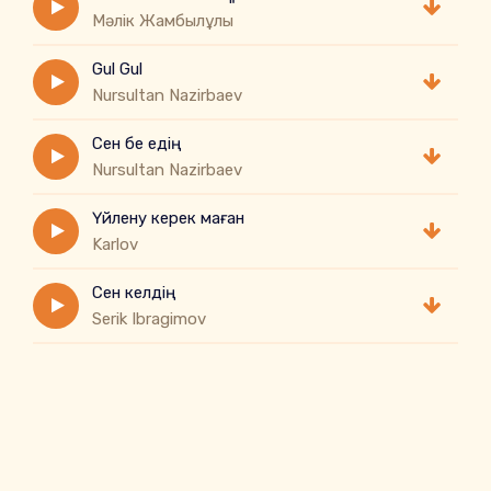
Мәлік Жамбылұлы
Gul Gul
Nursultan Nazirbaev
Сен бе едің
Nursultan Nazirbaev
Үйлену керек маған
Karlov
Сен келдің
Serik Ibragimov