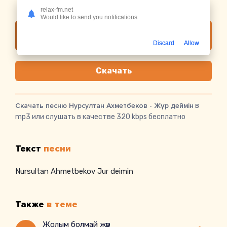
Дата релиза:
18.06.2025
relax-fm.net
Would like to send you notifications
Слушать онлайн Нурсултан Ахметбеков -
Жүр деймін
Discard
Allow
Скачать
Скачать песню Нурсултан Ахметбеков - Жүр деймін
в
mp3 или слушать в качестве 320 kbps бесплатно
Текст
песни
Nursultan Ahmetbekov Jur deimin
Также
в теме
Жолым болмай жүр