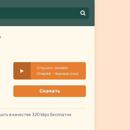
а
Слушать онлайн
Chepikk - Черные очки
и менеюрка
Скачать
шать в качестве 320 kbps бесплатно