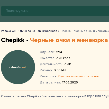
Релакс ФМ
Лучшее из новых релизов
Chepikk - Черные очки и менеюрк
Chepikk -
Черные очки и менеюрка
Слушали:
294
Качество:
320 kbps
Длительность:
3:38
Размер:
8.33 MB
Категория:
Лучшее из новых релизов
Дата релиза:
17.06.2025
Скачать песню Chepikk - Черные очки и менеюрка
в mp3 или слу