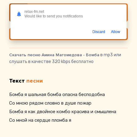
Слушать онлайн Амина Магомедова -
relax-fm.net
Бомба
Would like to send you notifications
Discard
Allow
Скачать
Скачать песню Амина Магомедова - Бомба
в mp3 или
слушать в качестве 320 kbps бесплатно
Текст
песни
Бомба я шальная бомба опасна бесподобна
Со мною рядом словно в душе пожар
Бомба я как двойное комбо красива и смышлена
Со мной на сердце пломба я