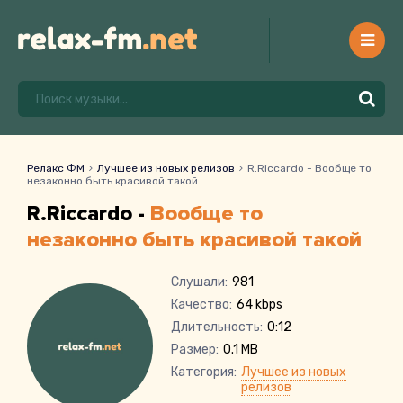
Релакс ФМ
Лучшее из новых релизов
R.Riccardo - Вообще то
незаконно быть красивой такой
R.Riccardo -
Вообще то
незаконно быть красивой такой
Слушали:
981
Качество:
64 kbps
Длительность:
0:12
Размер:
0.1 MB
Категория:
Лучшее из новых
релизов