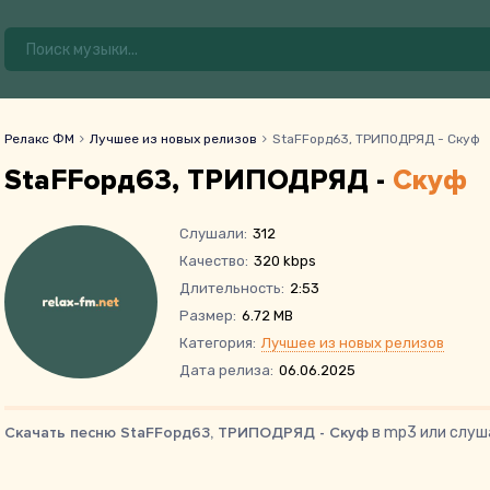
Релакс ФМ
Лучшее из новых релизов
StaFFорд63, ТРИПОДРЯД - Скуф
StaFFорд63, ТРИПОДРЯД -
Скуф
Слушали:
312
Качество:
320 kbps
Длительность:
2:53
Размер:
6.72 MB
Категория:
Лучшее из новых релизов
Дата релиза:
06.06.2025
Скачать песню StaFFорд63, ТРИПОДРЯД - Скуф
в mp3 или слуш