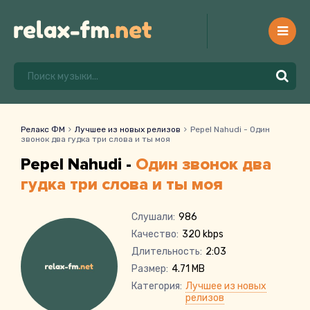
Релакс ФМ
Лучшее из новых релизов
Pepel Nahudi - Один
звонок два гудка три слова и ты моя
Pepel Nahudi -
Один звонок два
гудка три слова и ты моя
Слушали:
986
Качество:
320 kbps
Длительность:
2:03
Размер:
4.71 MB
Категория:
Лучшее из новых
релизов