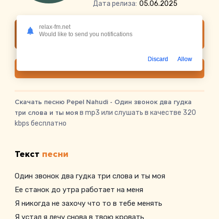
Дата релиза:
05.06.2025
relax-fm.net
Слушать онлайн Pepel Nahudi - Один звонок
Would like to send you notifications
два гудка три слова и ты моя
Discard
Allow
Скачать
Скачать песню Pepel Nahudi - Один звонок два гудка
три слова и ты моя
в mp3 или слушать в качестве 320
kbps бесплатно
Текст
песни
Один звонок два гудка три слова и ты моя
Ее станок до утра работает на меня
Я никогда не захочу что то в тебе менять
Я устал я лечу снова в твою кровать