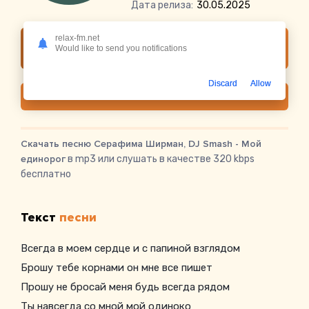
Дата релиза:
30.05.2025
relax-fm.net
Слушать онлайн Серафима Ширман, DJ
Would like to send you notifications
Smash - Мой единорог
Discard
Allow
Скачать
Скачать песню Серафима Ширман, DJ Smash - Мой
единорог
в mp3 или слушать в качестве 320 kbps
бесплатно
Текст
песни
Всегда в моем сердце и с папиной взглядом
Брошу тебе корнами он мне все пишет
Прошу не бросай меня будь всегда рядом
Ты навсегда со мной мой одиноко