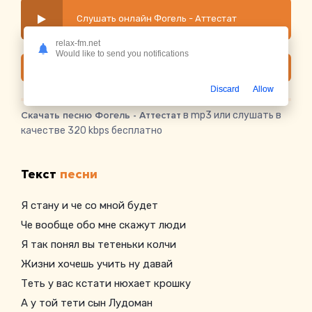
Слушать онлайн Фогель - Аттестат
relax-fm.net
Would like to send you notifications
Скачать
Discard
Allow
Скачать песню Фогель - Аттестат
в mp3 или слушать в
качестве 320 kbps бесплатно
Текст
песни
Я стану и че со мной будет
Че вообще обо мне скажут люди
Я так понял вы тетеньки колчи
Жизни хочешь учить ну давай
Теть у вас кстати нюхает крошку
А у той тети сын Лудоман