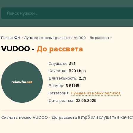
Релакс ФМ
Лучшее из новых релизов
VUDOO - До рассвета
VUDOO -
До рассвета
Слушали:
891
Качество:
320 kbps
Длительность:
2:31
Размер:
5.81 MB
Категория:
Лучшее из новых релизов
Дата релиза:
02.05.2025
Скачать песню VUDOO - До рассвета
в mp3 или слушать в качес