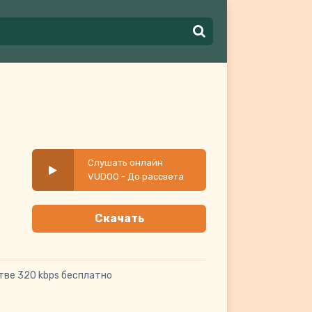
Слушать онлайн
VUDOO - До рассвета
Скачать
тве 320 kbps бесплатно