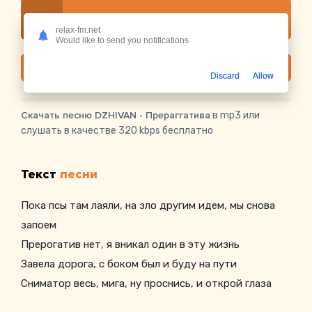
Слушать онлайн DZHIVAN - Прераггатива
relax-fm.net
Would like to send you notifications
Скачать
Discard
Allow
Скачать песню DZHIVAN - Прераггатива
в mp3 или
слушать в качестве 320 kbps бесплатно
Текст
песни
Пока псы там лаяли, на зло другим идем, мы снова
запоем
Прерогатив нет, я вникал один в эту жизнь
Завела дорога, с боком был и буду на пути
Сниматор весь, мига, ну проснись, и открой глаза