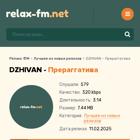
Релакс ФМ
Лучшее из новых релизов
DZHIVAN - Прераггатива
DZHIVAN -
Прераггатива
Слушали:
579
Качество:
320 kbps
Длительность:
3:14
Размер:
7.44 MB
Категория:
Лучшее из новых
релизов
Дата релиза:
11.02.2025