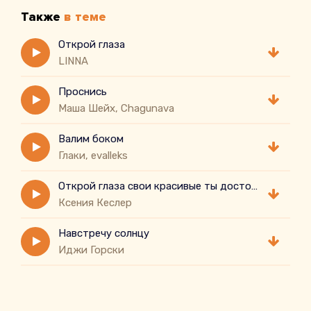
Также
в теме
Открой глаза
LINNA
Проснись
Маша Шейх, Chagunava
Валим боком
Глаки, evalleks
Открой глаза свои красивые ты достойна только сильного
Ксения Кеслер
Навстречу солнцу
Иджи Горски