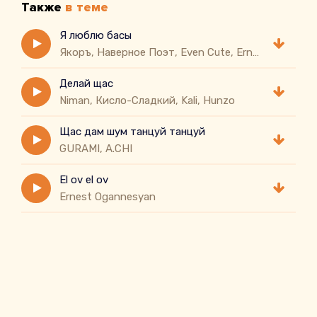
Также
в теме
Я люблю басы
Якоръ, Наверное Поэт, Even Cute, Ernest Merkel
Делай щас
Niman, Кисло-Сладкий, Kali, Hunzo
Щас дам шум танцуй танцуй
GURAMI, A.CHI
El ov el ov
Ernest Ogannesyan