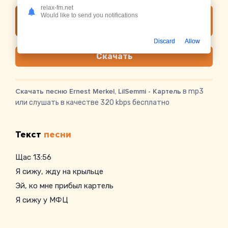
relax-fm.net
Would like to send you notifications
Слушать онлайн Ernest Merkel, LilSemmi -
Картель
Discard
Allow
Скачать
Скачать песню Ernest Merkel, LilSemmi - Картель
в mp3
или слушать в качестве 320 kbps бесплатно
Текст
песни
Щас 13:56
Я сижу, жду на крыльце
Эй, ко мне прибыл картель
Я сижу у МФЦ