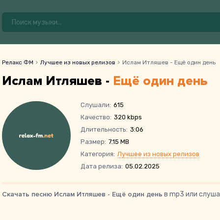
Релакс ФМ
Лучшее из новых релизов
Ислам Итляшев - Ещё один день
Ислам Итляшев -
Ещё один день
Слушали:
615
Качество:
320 kbps
Длительность:
3:06
Размер:
7.15 MB
Категория:
Лучшее из новых релизов
Дата релиза:
05.02.2025
Скачать песню Ислам Итляшев - Ещё один день
в mp3 или слуша