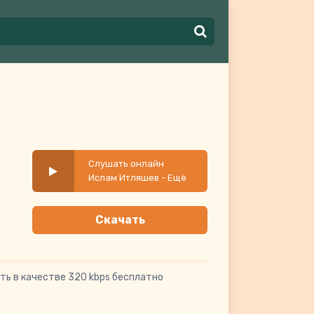
Слушать онлайн
Ислам Итляшев - Ещё
один день
Скачать
ть в качестве 320 kbps бесплатно