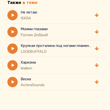
Также
в теме
Не летаю
ISKRA
Моими глазами
Руслан Добрый
Хрупкая проталина под ногами пламенно
LOOKBUFFALO
Харизма
Wallem
Весна
AsteraSounds