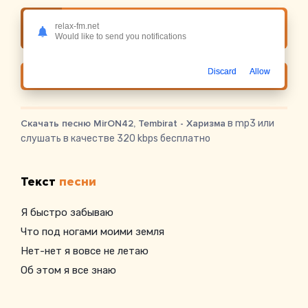
Слушать онлайн MirON42, Tembirat -
relax-fm.net
Харизма
Would like to send you notifications
Discard
Allow
Скачать
Скачать песню MirON42, Tembirat - Харизма
в mp3 или
слушать в качестве 320 kbps бесплатно
Текст
песни
Я быстро забываю
Что под ногами моими земля
Нет-нет я вовсе не летаю
Об этом я все знаю