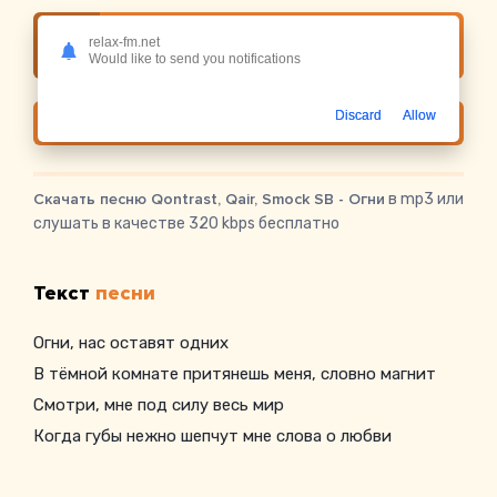
Слушать онлайн Qontrast, Qair, Smock SB -
relax-fm.net
Огни
Would like to send you notifications
Discard
Allow
Скачать
Скачать песню Qontrast, Qair, Smock SB - Огни
в mp3 или
слушать в качестве 320 kbps бесплатно
Текст
песни
Огни, нас оставят одних
В тёмной комнате притянешь меня, словно магнит
Смотри, мне под силу весь мир
Когда губы нежно шепчут мне слова о любви