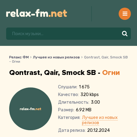
Релакс ФМ
Лучшее из новых релизов
Qontrast, Qair, Smock SB
- Огни
Qontrast, Qair, Smock SB -
Огни
Слушали:
1 675
Качество:
320 kbps
Длительность:
3:00
Размер:
6.92 MB
Категория:
Лучшее из новых
релизов
Дата релиза:
20.12.2024