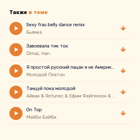
Также
в теме
Sexy frau belly dance remix
Бьянка
Завоевала тик ток
DimaL Han
Я простой русский пацан я не Американ бой
Молодой Платон
Танцуй пока молодой
Айван & Retunec & Ефим Фейгензон & Родион Газманов, Таврида.АРТ
On Top
Мэйби Бэйби