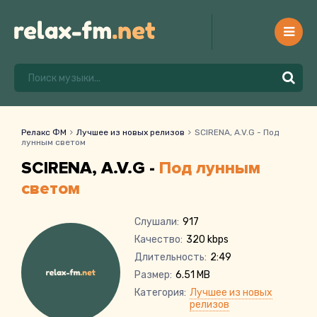
Релакс ФМ
Лучшее из новых релизов
SCIRENA, A.V.G - Под
лунным светом
SCIRENA, A.V.G -
Под лунным
светом
Слушали:
917
Качество:
320 kbps
Длительность:
2:49
Размер:
6.51 MB
Категория:
Лучшее из новых
релизов