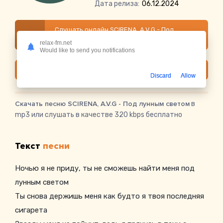
Дата релиза:
06.12.2024
Слушать онлайн SCIRENA, A.V.G - Под
лунным светом
relax-fm.net
Would like to send you notifications
Скачать
Discard
Allow
Скачать песню SCIRENA, A.V.G - Под лунным светом
в
mp3 или слушать в качестве 320 kbps бесплатно
Текст
песни
Ночью я не приду, ты не сможешь найти меня под
лунным светом
Ты снова держишь меня как будто я твоя последняя
сигарета