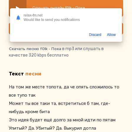
Слушать онлайн f0lk - Пока
relax-fm.net
Would like to send you notifications
Скачать
Discard
Allow
Скачать песню f0lk - Пока
в mp3 или слушать в
качестве 320 kbps бесплатно
Текст
песни
На том же месте топота, да че опять сложилось то
все тупо так
Может ты все таки та, встретиться б там, где-
нибудь кроме бита
Это идея будет ещё долго за мной идти по пятам
Упитый? Да. Убитый? Да. Выкурил дотла