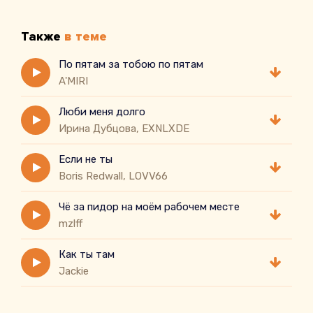
Также
в теме
По пятам за тобою по пятам
A'MIRI
Люби меня долго
Ирина Дубцова, EXNLXDE
Если не ты
Boris Redwall, LOVV66
Чё за пидор на моём рабочем месте
mzlff
Как ты там
Jackie