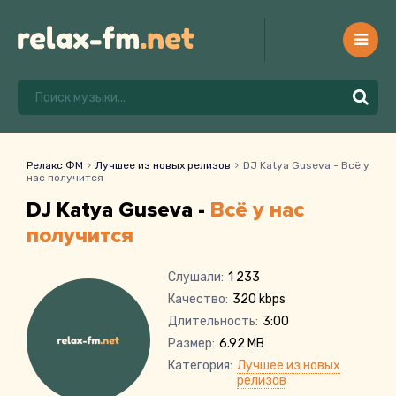
Релакс ФМ
Лучшее из новых релизов
DJ Katya Guseva - Всё у
нас получится
DJ Katya Guseva -
Всё у нас
получится
Слушали:
1 233
Качество:
320 kbps
Длительность:
3:00
Размер:
6.92 MB
Категория:
Лучшее из новых
релизов