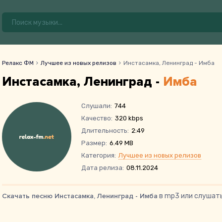
Релакс ФМ
Лучшее из новых релизов
Инстасамка, Ленинград - Имба
Инстасамка, Ленинград -
Имба
Слушали:
744
Качество:
320 kbps
Длительность:
2:49
Размер:
6.49 MB
Категория:
Лучшее из новых релизов
Дата релиза:
08.11.2024
Скачать песню Инстасамка, Ленинград - Имба
в mp3 или слушать