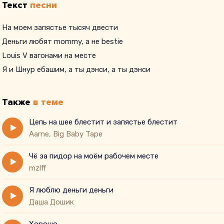
Текст
песни
На моем запястье тысяч двести
Деньги любят mommy, а не bestie
Louis V вагонами на месте
Я и Шнур ебашим, а ты дэнси, а ты дэнси
Также
в теме
Цепь на шее блестит и запястье блестит
Aarne, Big Baby Tape
Чё за пидор на моём рабочем месте
mzlff
Я люблю деньги деньги
Даша Дошик